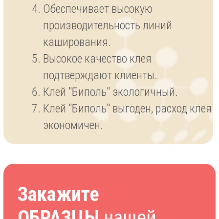
ДОСТАВКА
ПРОДУКЦИИ
по России и СНГ
Мы доставим нашу продукцию в
любой город России, страны СНГ
и ближнего зарубежья. Наши
специалисты просчитают всю
логистику и выберут
оптимальный способ доставки