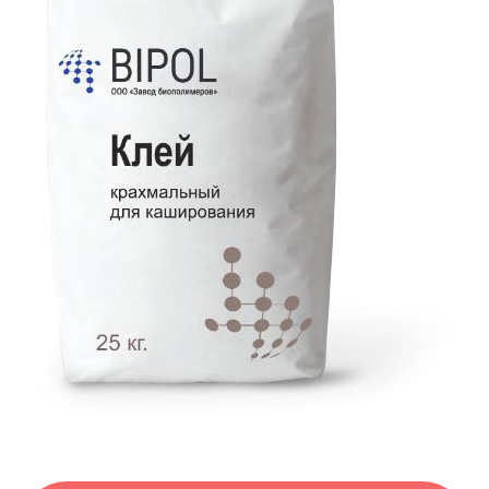
Клей поставляется в удобной таре.
Смесь полностью готова к
применению.
Клей не требует дополнительных
компонентов и варки.
Обеспечивает высокую
производительность линий
каширования.
Высокое качество клея
подтверждают клиенты.
Клей "Биполь" экологичный.
Клей "Биполь" выгоден, расход клея
экономичен.
Закажите
ОБРАЗЦЫ
нашей