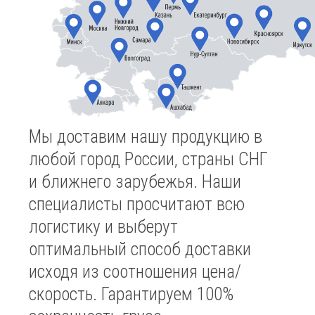
8-800-222-25-68
productzavodbio@mail.ru
г Набережные Челны,
пр-кт им. Мусы Джалиля,
д. 29/2, офис 410/2
ПРОДУКЦИЯ:
Для сухих строительных смесей
Клеи для производства гофрокартона и
тары
Для производства бумаги, картона
Крахмалы для производств
Обойные клеи, ПВА торговым сетям
Крахмалы для бурения скважин
Клей для крафт-мешков
ПРЕИМУЩЕСТВА ПРОДУКЦИИ
О ЗАВОДЕ
КОНТАКТЫ