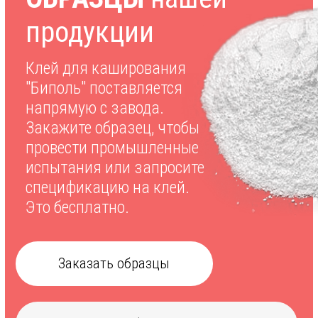
исходя из соотношения цена/
скорость. Гарантируем 100%
сохранность груза.
6 ПРЕИМУЩЕСТВ
работы с заводом
"Биполь"
С нами выгодно.
По качеству конкурируем с
лучшими западными
образцами.
Российское производство.
Отсутствуют внешние
риски.